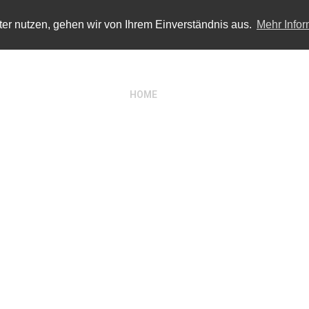
er nutzen, gehen wir von Ihrem Einverständnis aus.
Mehr Info
HOME
ÜBER UNS
LEISTUNGEN